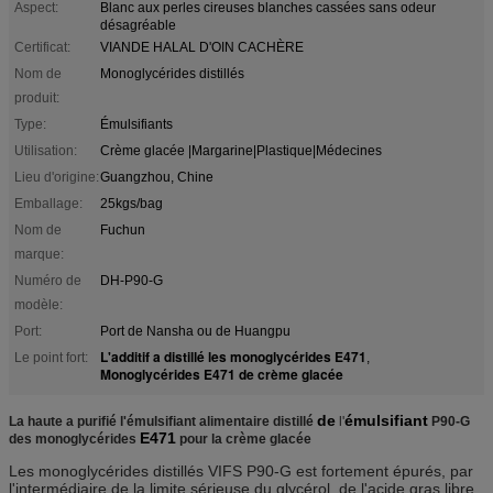
Aspect:
Blanc aux perles cireuses blanches cassées sans odeur
désagréable
Certificat:
VIANDE HALAL D'OIN CACHÈRE
Nom de
Monoglycérides distillés
produit:
Type:
Émulsifiants
Utilisation:
Crème glacée |Margarine|Plastique|Médecines
Lieu d'origine:
Guangzhou, Chine
Emballage:
25kgs/bag
Nom de
Fuchun
marque:
Numéro de
DH-P90-G
modèle:
Port:
Port de Nansha ou de Huangpu
L'additif a distillé les monoglycérides E471
Le point fort:
,
Monoglycérides E471 de crème glacée
de
émulsifiant
La haute a purifié l'émulsifiant alimentaire distillé
l'
P90-G
E471
des monoglycérides
pour la crème glacée
Les monoglycérides distillés VIFS P90-G est fortement épurés, par
l'intermédiaire de la limite sérieuse du glycérol, de l'acide gras libre,