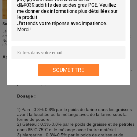
Stockage :
Le produit devrait être stocké dans l'endroit frais et sec à la température
ambiante ne devrait pas dépasser 40℃, à partir de lumière du soleil de direc ;
Ne stockez pas près des sources possibles d'allumage ; Ne stockez pas avec
néfaste, toxique, semlly substance.
Applications :
SOUMETTRE
Les monoglycérides distillés est très utilisé en pain, gâteau,
gel de gâteau, margarine, lait buvant, boisson, crème
glacée, crémeuse sans aucun produit laitier, confections,
pommes chips, beurre d'arachide
Dosage :
Pain : 0.3%-0.8% par le poids de farine dans les graisses
1)
avant la fouettée ou le mélange avec de la farine sous la
forme de poudre.
2) Gâteau : 0.3%-0.8% par le poids de graisse et de pétroles
dans 65℃-75℃ et le mélange avec l'autre matériel.
3) Margarine : 0.3%-0.5% par le poids de graisse et de