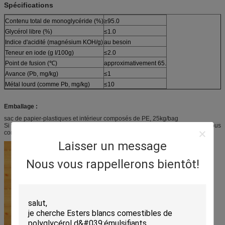
Spécifications
Contenu total de monoglycéride (%)
≥95.0
Glycérol libre (%)
≤1.0
Indice d'acidité (magnésium KOH/g)
au besoin
Teneur en iode (g I/100g)
≤2.0
Point de fusion (℃)
approximativement 65.
Avance (Pb, mg/kg)
≤1
Métal lourd (comme Pb, mg/kg)
≤10
Emballage :
sac de papier-plastiques et intérieur composés de PE, 25kg/bag
Si vous avez des exigences particulières de l'emballage, bienvenues pour nous
contacter.
Laisser un message
Nous vous rappellerons bientôt!