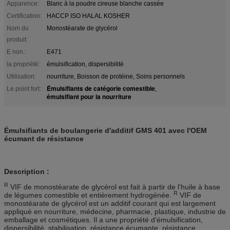
Apparence:
Blanc à la poudre cireuse blanche cassée
Certification:
HACCP ISO HALAL KOSHER
Nom du
Monostéarate de glycérol
produit:
E non.:
E471
la propriété:
émulsification, dispersibilité
Utilisation:
nourriture, Boisson de protéine, Soins personnels
Émulsifiants de catégorie comestible
Le point fort:
,
émulsifiant pour la nourriture
Émulsifiants de boulangerie d'additif GMS 401 avec l'OEM
écumant de résistance
Description :
R
VIF de monostéarate de glycérol est fait à partir de l'huile à base
R
de légumes comestible et entièrement hydrogénée.
VIF de
monostéarate de glycérol est un additif courant qui est largement
appliqué en nourriture, médecine, pharmacie, plastique, industrie de
emballage et cosmétiques. Il a une propriété d'émulsification,
dispersibilité, stabilisation, résistance écumante, résistance