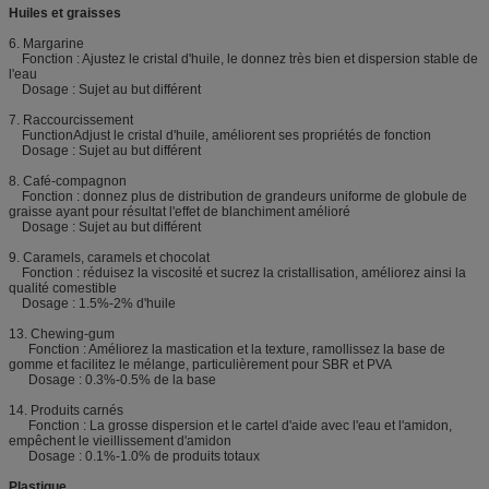
Huiles et graisses
6. Margarine
Fonction : Ajustez le cristal d'huile, le donnez très bien et dispersion stable de
l'eau
Dosage : Sujet au but différent
7. Raccourcissement
FunctionAdjust le cristal d'huile, améliorent ses propriétés de fonction
Dosage : Sujet au but différent
8. Café-compagnon
Fonction : donnez plus de distribution de grandeurs uniforme de globule de
graisse ayant pour résultat l'effet de blanchiment amélioré
Dosage : Sujet au but différent
9. Caramels, caramels et chocolat
Fonction : réduisez la viscosité et sucrez la cristallisation, améliorez ainsi la
qualité comestible
Dosage : 1.5%-2% d'huile
13. Chewing-gum
Fonction : Améliorez la mastication et la texture, ramollissez la base de
gomme et facilitez le mélange, particulièrement pour SBR et PVA
Dosage : 0.3%-0.5% de la base
14. Produits carnés
Fonction : La grosse dispersion et le cartel d'aide avec l'eau et l'amidon,
empêchent le vieillissement d'amidon
Dosage : 0.1%-1.0% de produits totaux
Plastique