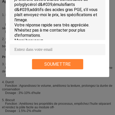
Applications :
1. Boisson de protéine
Fonction : stabilisez la graisse et la protéine, empêchent l'élimination et la
sédimentation
Dosage : 0.05%-0.1% de produits totaux
2. Crème glacée
Fonction : évitez de former le grand cristal de glace, améliorez effet dans la
bouche et fournissent la texture crémeuse, améliorent la stabilisation
Dosage : 0.1%-0.2% de produits totaux
Produits de farine
SOUMETTRE
3. Pains
Fonction : améliore la douceur de miette, fournit un fin et la structure uniforme
de miette, réduit le taux d'altération
Dosage : 0.3%-0.8% de farine
4. Durcit
Fonction : Agrandissez le volume, améliorez la texture, prolongez la durée de
conservation
Dosage : 3%-10% d'huile
5. Biscuit
Fonction : Améliorez les propriétés de processus, empêchez l'huile séparant
et rendez la pâte facile au module off-
Dosage : 1.5%-2% d'huile