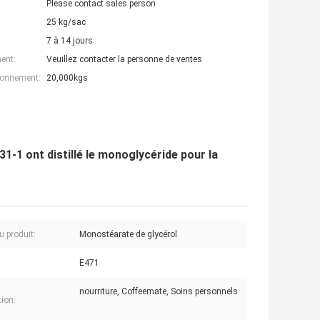
Please contact sales person
25 kg/sac
7 à 14 jours
ent:
Veuillez contacter la personne de ventes
ionnement:
20,000kgs
1-1 ont distillé le monoglycéride pour la
 produit:
Monostéarate de glycérol
E471
nourriture, Coffeemate, Soins personnels
tion: