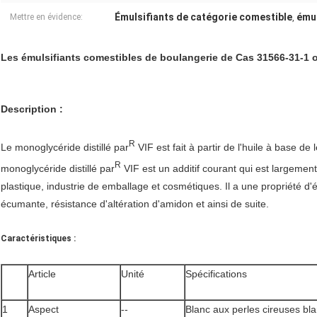
Émulsifiants de catégorie comestible
émul
Mettre en évidence:
,
Les émulsifiants comestibles de boulangerie de Cas 31566-31-1 on
Description :
R
Le monoglycéride distillé par
VIF est fait à partir de l'huile à base 
R
monoglycéride distillé par
VIF est un additif courant qui est largemen
plastique, industrie de emballage et cosmétiques. Il a une propriété d'ému
écumante, résistance d'altération d'amidon et ainsi de suite.
Caractéristiques :
Article
Unité
Spécifications
1
Aspect
--
Blanc aux perles cireuses bl