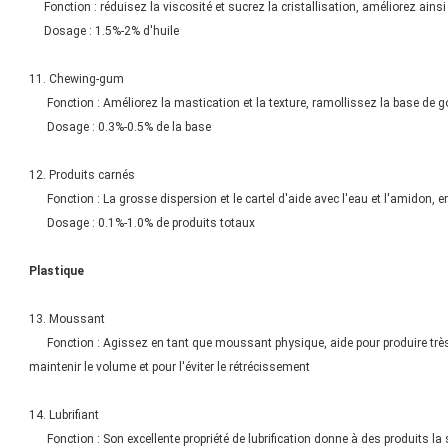
Fonction : réduisez la viscosité et sucrez la cristallisation, améliorez ainsi
Dosage : 1.5%-2% d'huile
11. Chewing-gum
Fonction : Améliorez la mastication et la texture, ramollissez la base de g
Dosage : 0.3%-0.5% de la base
12. Produits carnés
Fonction : La grosse dispersion et le cartel d'aide avec l'eau et l'amidon, 
Dosage : 0.1%-1.0% de produits totaux
Plastique
13. Moussant
Fonction : Agissez en tant que moussant physique, aide pour produire très 
maintenir le volume et pour l'éviter le rétrécissement
14. Lubrifiant
Fonction : Son excellente propriété de lubrification donne à des produits la s