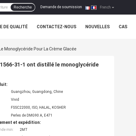
Demande de soumission
Recherche
|
French
 DE QUALITÉ
CONTACTEZ-NOUS
NOUVELLES
CAS
 Le Monoglycéride Pour La Crème Glacée
1566-31-1 ont distillé le monoglycéride
uit:
Guangzhou, Guangdong, Chine
Vivid
FSSC22000, ISO, HALAL, KOSHER
Perles de DMG90 A, E471
ement et expédition:
nde min:
2MT