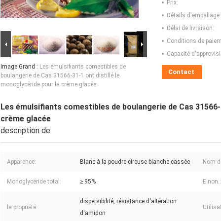
Prix:
Détails d'emballage:
Délai de livraison:
Conditions de paiem
Capacité d'approvis
Image Grand :
Les émulsifiants comestibles de
Contact
boulangerie de Cas 31566-31-1 ont distillé le
monoglycéride pour la crème glacée
Les émulsifiants comestibles de boulangerie de Cas 31566-3
crème glacée
description de
Apparence:
Blanc à la poudre cireuse blanche cassée
Nom du
Monoglycéride total:
≥ 95%
E non.:
dispersibilité, résistance d'altération
la propriété:
Utilisa
d'amidon