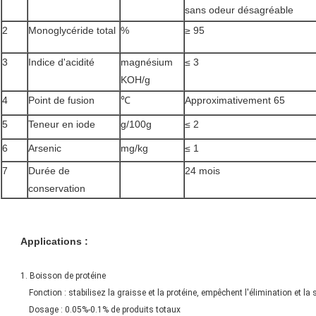
sans odeur désagréable
2
Monoglycéride total
%
≥ 95
3
Indice d'acidité
magnésium
≤ 3
KOH/g
4
Point de fusion
℃
Approximativement 65
5
Teneur en iode
g/100g
≤ 2
6
Arsenic
mg/kg
≤ 1
7
Durée de
24 mois
conservation
Applications :
1. Boisson de protéine
Fonction : stabilisez la graisse et la protéine, empêchent l'élimination et la
Dosage : 0.05%-0.1% de produits totaux