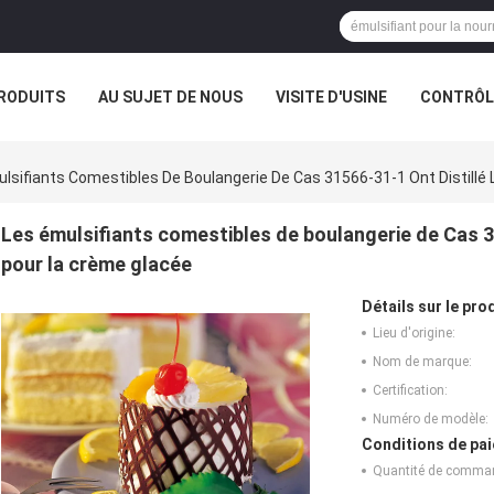
RODUITS
AU SUJET DE NOUS
VISITE D'USINE
CONTRÔLE
lsifiants Comestibles De Boulangerie De Cas 31566-31-1 Ont Distillé
Les émulsifiants comestibles de boulangerie de Cas 3
pour la crème glacée
Détails sur le prod
Lieu d'origine:
Nom de marque:
Certification:
Numéro de modèle:
Conditions de pai
Quantité de comma