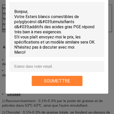
Indice d'acidité (magnésium KOH/g)
≤15.0
Valeur de saponification (magnésium KOH/g)
176-188
Teneur en hydroxyle (magnésium KOH/g)
66-80 ou au besoin
Arsenic (comme, mg/kg)
≤3
Métal lourd (comme Pb, mg/kg)
≤1
Applications :
• Il a employé dans le rapetissement, chocolat, diffusion, et ainsi
de suite.
• Particulièrement pour des graisses et des pétroles que le point
de fusion est 32℃-34℃.
SOUMETTRE
•
Dosage
:
Raccourcissement : 0.1%-0.3% par le poids de graisse et de
1)
pétroles dans 53℃-63℃, ainsi que l'autre émulsifiant.
Chocolat : 0.1%-0.3% de graisse totale, se fondent au-dessus de
2)