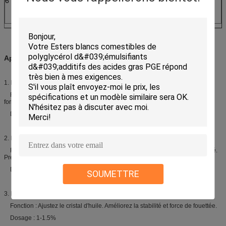
6
Avance (Pb)
mg/kg
≤2
Applications :
1. Levure sèche
Fonction : Agissez en tant que transporteur de la levure active, favorisez la
forme de levure sèche et maintenir la bioactivité après hydratation.
Dosage : 10-15% de l'eau, 1% de levure sèche
2. Margarine
Fonction : Donne la dispersion fine et stable de l'eau. Améliorez la plasticité.
Prevent éclaboussant pendant faire frire.
Dosage : 1-1.5%
SOUMETTRE
3. Rapetissement
Fonction : Ajustez le cristal d'huile. Améliorez la stabilité et force de fouettée.
Dosage : 1-1.5%