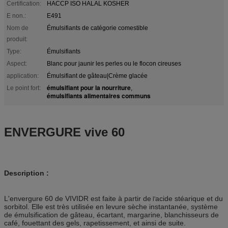
Certification:
HACCP ISO HALAL KOSHER
E non.:
E491
Nom de
Émulsifiants de catégorie comestible
produit:
Type:
Émulsifiants
Aspect:
Blanc pour jaunir les perles ou le flocon cireuses
application:
Émulsifiant de gâteau|Crème glacée
émulsifiant pour la nourriture
Le point fort:
,
émulsifiants alimentaires communs
ENVERGURE vive 60
Description :
L'envergure 60 de VIVIDR est faite à partir de
acide stéarique et du
l'
sorbitol. Elle est très utilisée en levure sèche instantanée, système
de émulsification de gâteau, écartant, margarine, blanchisseurs de
café, fouettant des gels, rapetissement, et ainsi de suite.