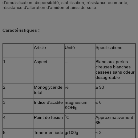
d'émulsification, dispersibilité, stabilisation, résistance écumante,
résistance d'altération d'amidon et ainsi de suite.
Caractéristiques :
Article
Unité
Spécifications
1
Aspect
--
Blanc aux perles
cireuses blanches
cassées sans odeur
désagréable
2
Monoglycéride
%
≥ 90
total
3
Indice d'acidité
magnésium
≤ 6
KOH/g
4
Point de fusion
℃
Approximativement
65
5
Teneur en iode
g/100g
≤ 3