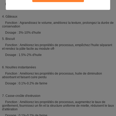
Dosage : 0.3%-0.8% de farine
4. Gâteaux
Fonction : Agrandissez le volume, améliorez la texture, prolongez la durée de
conservation
Dosage : 3%-10% d'huile
5. Biscuit
Fonction : Améliorez les propriétés de processus, empêchez l'huile séparant
et rendez la pâte facile au module off-
Dosage : 1.5%-2% d'huile
6. Nouilles instantanées
Fonction : Améliorez les propriétés de processus, huile de diminution
absorbant et faisant cuire perdu
Dosage : 0.1%-0.2% de farine
7. Casse-croûte d'extrusion
Fonction : Améliorez les propriétés de processus, augmentez le taux de
gonflement, fournissez un fin et la structure uniforme de miette, réduisent le taux
d'altération
Dosage : 0.1%-0.2% de farine