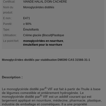
Certificat:
VIANDE HALAL D'OIN CACHÈRE
Nom du
Monoglycérides distillés
produit:
E non.:
E471
Pureté:
≥ 90%
Type:
Émulsifiants
Utilisation:
Crème glacée |Biscuit|Plastique
monoglycérides en nourriture
Le point fort:
,
émulsifiant pour la nourriture
Monoglycérides distillés par stabilisation DMG90 CAS 31566-31-1
Description :
R
Le monoglycéride distillé par
VIF est fait à partir de l'huile à base
de légumes comestible et entièrement hydrogénée. Le
R
monoglycéride distillé par
VIF est un additif courant qui est
largement appliqué en nourriture, médecine, pharmacie, plastique,
industrie de emballage et cosmétiques. Il a une propriété