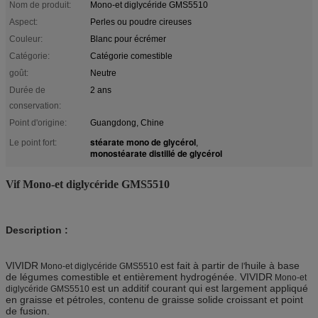
Nom de produit:
Mono-et diglycéride GMS5510
Aspect:
Perles ou poudre cireuses
Couleur:
Blanc pour écrémer
Catégorie:
Catégorie comestible
goût:
Neutre
Durée de
2 ans
conservation:
Point d'origine:
Guangdong, Chine
stéarate mono de glycérol
Le point fort:
,
monostéarate distillé de glycérol
Vif Mono-et diglycéride GMS5510
Description :
VIVIDR
est fait à partir de
huile à base
Mono-et diglycéride GMS5510
l'
de légumes comestible et entièrement hydrogénée. VIVIDR
Mono-et
est un additif courant qui est largement appliqué
diglycéride GMS5510
en graisse et pétroles, contenu de graisse solide croissant et point
de fusion.