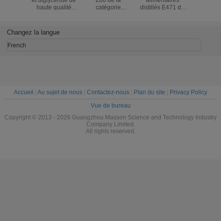
et diglycéride de
Z80 de la
alimentaires
catégo
haute qualité
catégorie
distillés E471 du
comestib
GMS5510 de
comestible E471
monoglycéride
monosté
composé de
a hydrogéné
60% de glycérol
GMS de gl
catégorie
l'huile à base de
saupoudrent pour
du monos
Changez la langue
comestible
légumes
la crème glacée
Dmg/de gl
de boisson de
French
boulangerie
Accueil
|
Au sujet de nous
|
Contactez-nous
|
Plan du site
|
Privacy Policy
Vue de bureau
Copyright © 2013 - 2026 Guangzhou Masson Science and Technology Industry
Company Limited.
All rights reserved.