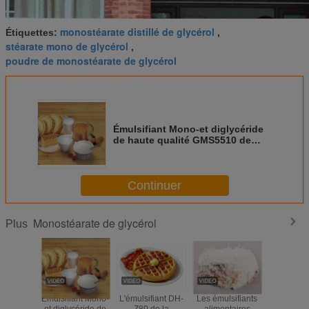
monostéarate distillé de glycérol
Étiquettes:
,
stéarate mono de glycérol
,
poudre de monostéarate de glycérol
Émulsifiant Mono-et diglycéride
de haute qualité GMS5510 de
composé de catégorie
comestible
Continuer
Monostéarate de glycérol
Plus
Émulsifiant Mono-
L'émulsifiant DH-
Les émulsifiants
E471 a dis