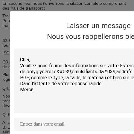
En second lieu, nous t'enverrons la citation complète comprenant
des frais de transport ;
Troisièmement, confirmez l'ordre et envoyer le paiement/dépôt ;
Pour finir, nous nous chargerons de la production ou livrerons des
Laisser un message
marchandises après réception du reçu de banque.
Nous vous rappellerons bie
Quels sont les certificats de qualité du produit que vous pouvez
Q2.
fournir ?
ISO22000, HACCP, CACHER, HALAL, ISO9001
Q3.Are vous professionnel sur la légalisation logistique de service et
de documents d'exportation ?
Plus de 20 ans d'expérience, avec une pleine expérience du
logistique et service après-vente.
Q4. Pouvez-vous fournir des échantillons ?
Nous pouvons fournir les échantillons (500g maximum) pour la
production libre et d'essai et soutenir également notre associé pour
développer plus d'affaires ensemble.
Q. Quel est l'état de la livraison ?
A. EXW, GOUSSET, CAF, CFR
B. L'expédition peut être FCL mélangé, FCL, LCL ou par ligne
aérienne, mode de transport de navire.