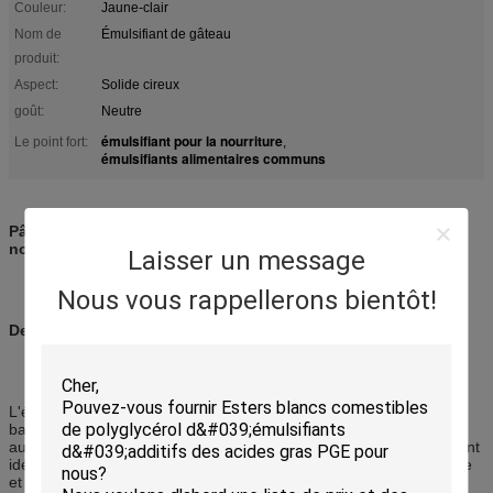
Couleur:
Jaune-clair
Nom de
Émulsifiant de gâteau
produit:
Aspect:
Solide cireux
goût:
Neutre
émulsifiant pour la nourriture
Le point fort:
,
émulsifiants alimentaires communs
Pâtisserie instantanée d'émulsifiant de gâteau d'éponge de
nourriture pour prolonger la durée de conservation
Laisser un message
Nous vous rappellerons bientôt!
Description :
L'émulsifiant instantané de gâteau de marque de Yichuang peut
battre la pâte lisse rapidement, raccourcir fouetter le temps et
augmenter la stabilité de forme de la pâte lisse. C'est un émulsifiant
idéal qui donne le pain agrandi, fournit la texture sensible et douce
et la durée de conservation prolongée aux produits finis.