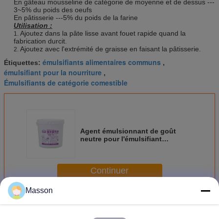
En gâteau mousseline de catégorie de moyenne et de dessus ---
3~5% du poids des oeufs
En pâtisserie ---5% du poids de la farine
Utilisation :
Ajoutez dans la pâte lisse avant fouet rapide quand la
1.
fabrication durcit.
Ajoutez avec l'extrémité de graisse en faisant la pâtisserie.
2.
émulsifiants alimentaires communs
Étiquettes:
,
émulsifiant pour la nourriture
,
Émulsifiants de catégorie comestible
Agent émulsionnant de goût
neutre pour l'émulsifiant
10kg/carton de gâteaux/gâteau
mousseline
Continuer
Masson
Émulsifiant de gâteau
Plus