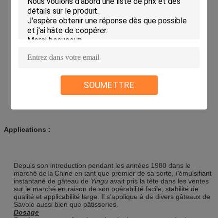
Caractéristiques :
Émulsifiant instantané de gâteau
Aspect : Pâte épaisse ou solide cireux
Couleur : Jaune-clair
Goût : Neutre, peu gras
Durée de conservation 12 mois
Puissance écumante (%) : ≥350
SOUMETTRE
Arsenic (mg/kg) : ≤2
Avance (mg/kg) : ≤2
Applications :
Depuis son introduction pendant les années 1980 dans le
marché de
Chine en tant que premier de sa sorte,
l'
émulsifiant
la
instantané de gâteau de
Yingu
avait pris la tête dans les ventes
sur le marché en raison de son opérabilité facile, stabilité de
qualité et applicabilité large. Il s'applique à de divers gâteaux de
Savoie aussi bien que pâtisseries.
Dosage